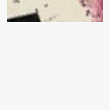
れ
ま
し
た。