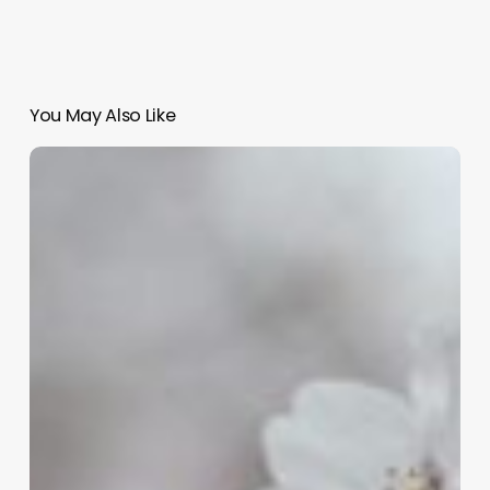
You May Also Like
石
巻
に
て
「桜
の
植
樹
式」
お
よ
び
「ま