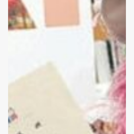
光
大
使
委
嘱
の
ニ
ュ
ー
ス
が
「河
北
新
報」
に
掲
載
さ