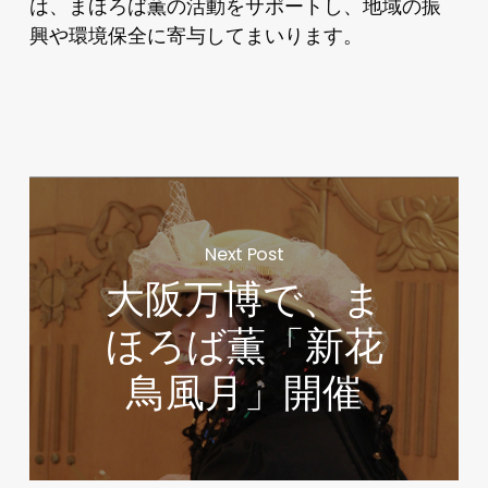
は、まほろば薫の活動をサポートし、地域の振
興や環境保全に寄与してまいります。
Next Post
大阪万博で、ま
ほろば薫「新花
鳥風月」開催