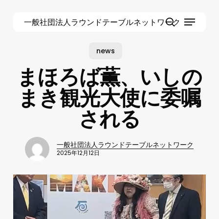
Skip
Menu
to
一般社団法人ラウンドテーブルネットワーク
main
Close
search
content
Menu
news
まほろば薫、いしの
まき観光大使に委嘱
される
一般社団法人ラウンドテーブルネットワーク
2025年12月12日