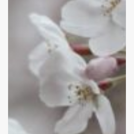
ほ
ろ
ば
薫
個
展・
う
た
会」
を
開
催
し
ま
す