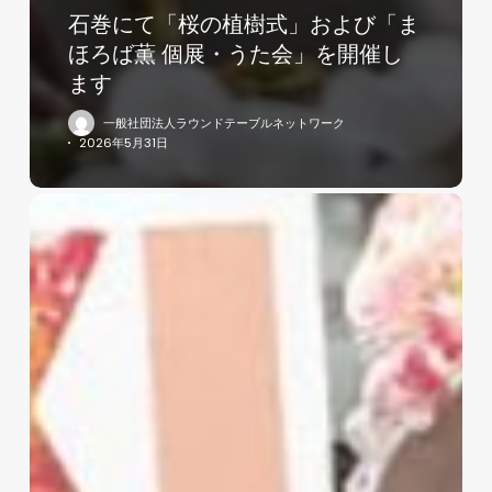
石巻にて「桜の植樹式」および「ま
ほろば薫 個展・うた会」を開催し
ます
一般社団法人ラウンドテーブルネットワーク
2026年5月31日
ま
ほ
ろ
ば
薫、
い
し
の
ま
き
観